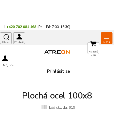
Přejít
na
obsah
+420 702 081 168
NÁKUPNÍ
Prázdný
košík
KOŠÍK
Můj účet
Přihlásit se
Plochá ocel 100x8
kód skladu:
619