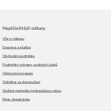
Z
á
p
a
Nejdůležitější odkazy
t
í
Vše o nákupu
Doprava a platba
Obchodní podmínky
Podmínky ochrany osobních údajů
Věrnostní program
Odměna za doporučení
Složení materiálu hydraulickou rukou
Moje objednávka