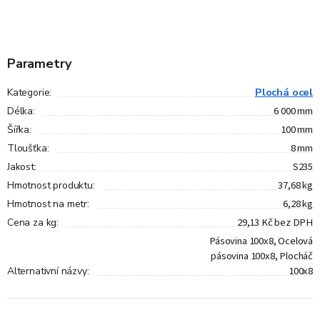
Parametry
Plochá ocel
Kategorie
:
6 000 mm
Délka
:
100 mm
Šířka
:
8 mm
Tloušťka
:
S235
Jakost
:
37,68 kg
Hmotnost produktu
:
6,28 kg
Hmotnost na metr
:
29,13 Kč bez DPH
Cena za kg
:
Pásovina 100x8, Ocelová
pásovina 100x8, Plocháč
100x8
Alternativní názvy
: