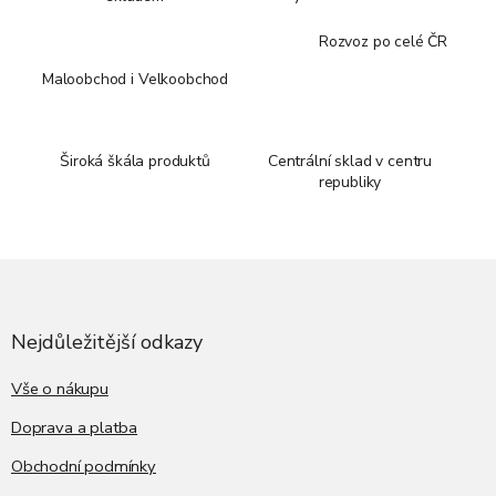
Rozvoz po celé ČR
Maloobchod i Velkoobchod
Široká škála produktů
Centrální sklad v centru
republiky
Z
á
p
a
Nejdůležitější odkazy
t
í
Vše o nákupu
Doprava a platba
Obchodní podmínky