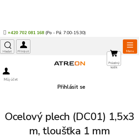
Přejít
na
obsah
+420 702 081 168
NÁKUPNÍ
Prázdný
košík
KOŠÍK
Můj účet
Přihlásit se
Ocelový plech (DC01) 1,5x3
m, tloušťka 1 mm