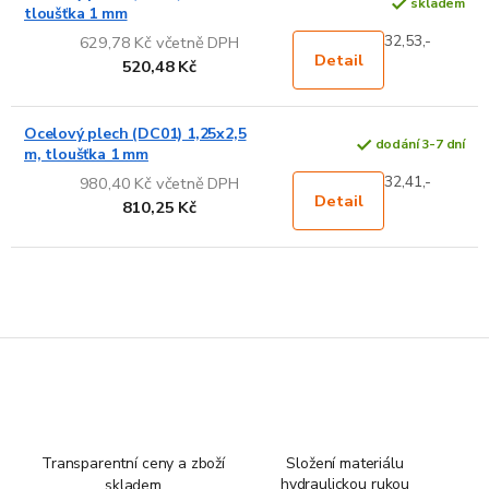
skladem
tloušťka 1 mm
32,53,-
629,78 Kč včetně DPH
Detail
520,48 Kč
Ocelový plech (DC01) 1,25x2,5
dodání 3-7 dní
m, tloušťka 1 mm
32,41,-
980,40 Kč včetně DPH
Detail
810,25 Kč
Transparentní ceny a zboží
Složení materiálu
hydraulickou rukou
skladem