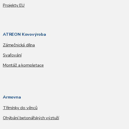
Projekty EU
ATREON Kovovýroba
Zámečnická dílna
Svařování
Montáž a kompletace
Armovna
Třímínky do věnců
Ohýbání betonářských výztuží