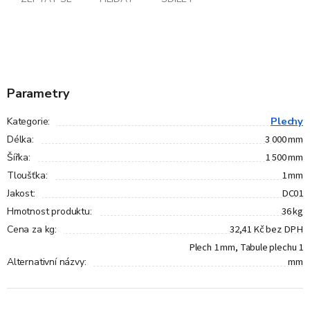
Parametry
Plechy
Kategorie
:
3 000 mm
Délka
:
1 500 mm
Šířka
:
1 mm
Tloušťka
:
DC01
Jakost
:
36 kg
Hmotnost produktu
:
32,41 Kč bez DPH
Cena za kg
:
Plech 1 mm, Tabule plechu 1
mm
Alternativní názvy
: