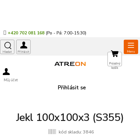
Přejít
na
obsah
+420 702 081 168
NÁKUPNÍ
Prázdný
košík
KOŠÍK
Můj účet
Přihlásit se
Jekl 100x100x3 (S355)
kód skladu:
3846