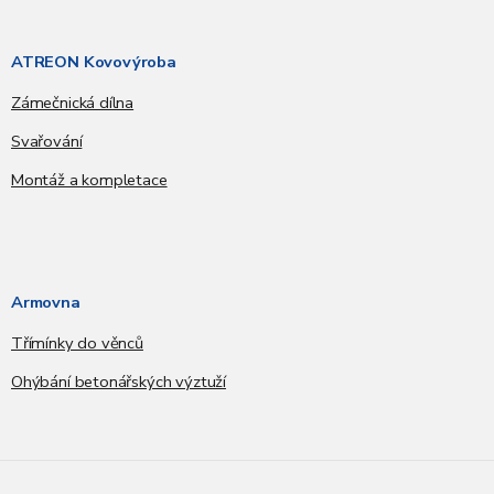
ATREON Kovovýroba
Zámečnická dílna
Svařování
Montáž a kompletace
Armovna
Třímínky do věnců
Ohýbání betonářských výztuží