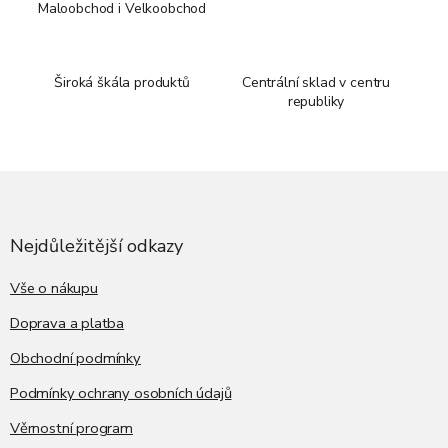
Maloobchod i Velkoobchod
Široká škála produktů
Centrální sklad v centru
republiky
Z
á
p
a
Nejdůležitější odkazy
t
í
Vše o nákupu
Doprava a platba
Obchodní podmínky
Podmínky ochrany osobních údajů
Věrnostní program