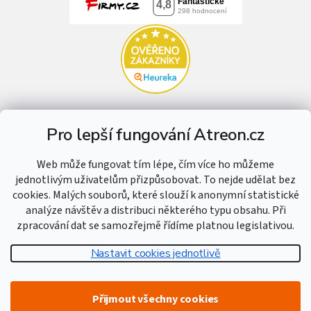
Pro lepší fungování Atreon.cz
Web může fungovat tím lépe, čím více ho můžeme
jednotlivým uživatelům přizpůsobovat. To nejde udělat bez
cookies. Malých souborů, které slouží k anonymní statistické
analýze návštěv a distribuci některého typu obsahu. Při
zpracování dat se samozřejmě řídíme platnou legislativou.
Nastavit cookies jednotlivě
Vytvořil Shoptet
Přijmout všechny cookies
Copyright 2026
Atreon - Hutní materiál
. Všechna práva vyhrazena.