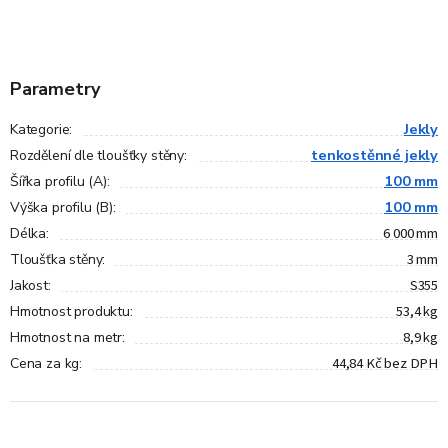
Parametry
Jekly
Kategorie
:
tenkostěnné jekly
Rozdělení dle tloušťky stěny
:
100 mm
Šířka profilu (A)
:
100 mm
Výška profilu (B)
:
6 000 mm
Délka
:
3 mm
Tloušťka stěny
:
S355
Jakost
:
53,4 kg
Hmotnost produktu
:
8,9 kg
Hmotnost na metr
:
44,84 Kč bez DPH
Cena za kg
: