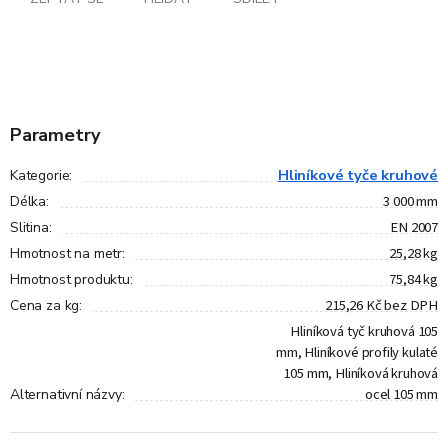
Parametry
Hliníkové tyče kruhové
Kategorie
:
3 000 mm
Délka
:
EN 2007
Slitina
:
25,28 kg
Hmotnost na metr
:
75,84 kg
Hmotnost produktu
:
215,26 Kč bez DPH
Cena za kg
:
Hliníková tyč kruhová 105
mm, Hliníkové profily kulaté
105 mm, Hliníková kruhová
ocel 105 mm
Alternativní názvy
: