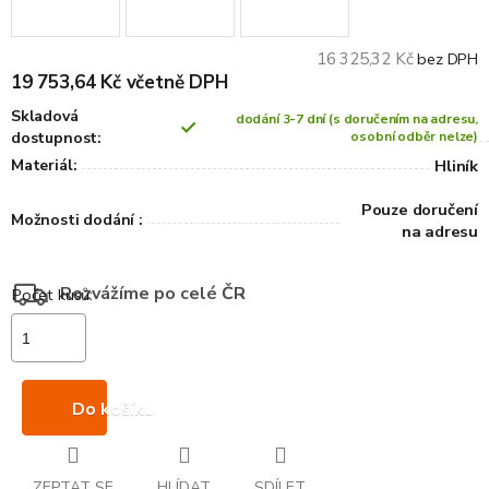
16 325,32 Kč
bez DPH
19 753,64 Kč včetně DPH
Skladová
dodání 3-7 dní (s doručením na adresu,
dostupnost:
osobní odběr nelze)
Materiál:
Hliník
Pouze doručení
Možnosti dodání :
na adresu
Rozvážíme po celé ČR
Do košíku
ZEPTAT SE
HLÍDAT
SDÍLET