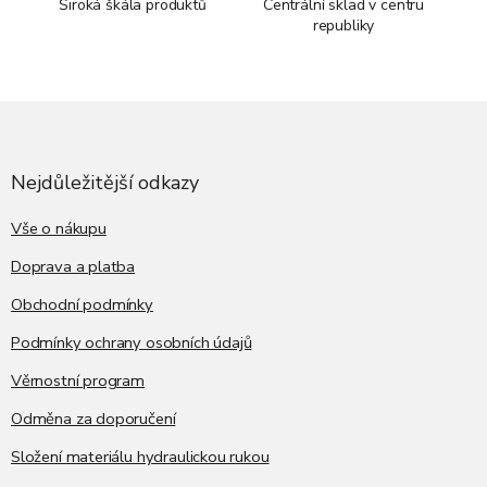
Široká škála produktů
Centrální sklad v centru
republiky
Z
á
p
a
Nejdůležitější odkazy
t
í
Vše o nákupu
Doprava a platba
Obchodní podmínky
Podmínky ochrany osobních údajů
Věrnostní program
Odměna za doporučení
Složení materiálu hydraulickou rukou