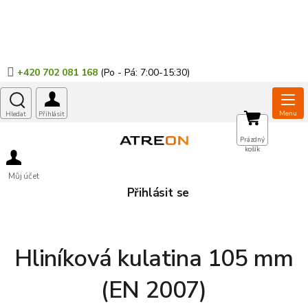
Přejít
na
obsah
+420 702 081 168
NÁKUPNÍ
Prázdný
košík
KOŠÍK
Můj účet
Přihlásit se
Hliníková kulatina 105 mm
(EN 2007)