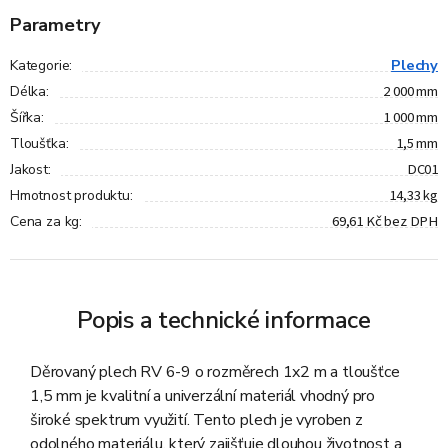
Parametry
Plechy
Kategorie
:
2 000 mm
Délka
:
1 000 mm
Šířka
:
1,5 mm
Tloušťka
:
DC01
Jakost
:
14,33 kg
Hmotnost produktu
:
69,61 Kč bez DPH
Cena za kg
:
Popis a technické informace
Děrovaný plech RV 6-9 o rozměrech 1x2 m a tloušťce
1,5 mm je kvalitní a univerzální materiál vhodný pro
široké spektrum využití. Tento plech je vyroben z
odolného materiálu, který zajišťuje dlouhou životnost a