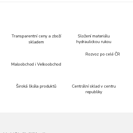
Transparentní ceny a zboží
Složení materiálu
hydraulickou rukou
skladem
Rozvoz po celé ČR
Maloobchod i Velkoobchod
Široká škála produktů
Centrální sklad v centru
republiky
Z
á
p