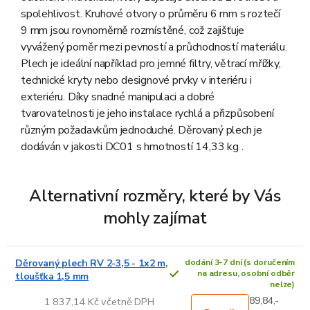
spolehlivost. Kruhové otvory o průměru 6 mm s roztečí
9 mm jsou rovnoměrně rozmístěné, což zajišťuje
vyvážený poměr mezi pevností a průchodností materiálu.
Plech je ideální například pro jemné filtry, větrací mřížky,
technické kryty nebo designové prvky v interiéru i
exteriéru. Díky snadné manipulaci a dobré
tvarovatelnosti je jeho instalace rychlá a přizpůsobení
různým požadavkům jednoduché. Děrovaný plech je
dodáván v jakosti DC01 s hmotností 14,33 kg .
Alternativní rozměry, které by Vás
mohly zajímat
Děrovaný plech RV 2-3,5 - 1x2 m,
dodání 3-7 dní (s doručením
na adresu, osobní odběr
tloušťka 1,5 mm
nelze)
89,84,-
1 837,14 Kč včetně DPH