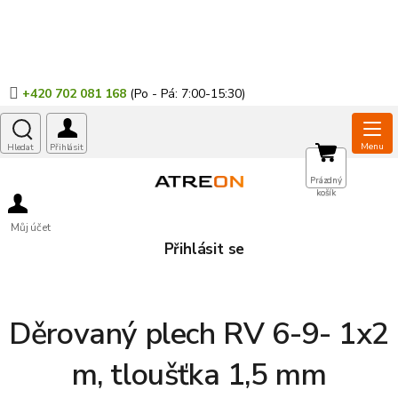
Přejít
na
obsah
+420 702 081 168
NÁKUPNÍ
Prázdný
košík
KOŠÍK
Můj účet
Přihlásit se
Děrovaný plech RV 6-9- 1x2
m, tloušťka 1,5 mm