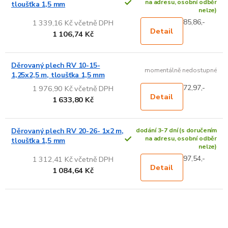
na adresu, osobní odběr
tloušťka 1,5 mm
nelze)
85,86,-
1 339,16 Kč včetně DPH
Detail
1 106,74 Kč
Děrovaný plech RV 10-15-
momentálně nedostupné
1,25x2,5 m, tloušťka 1,5 mm
72,97,-
1 976,90 Kč včetně DPH
Detail
1 633,80 Kč
Děrovaný plech RV 20-26- 1x2 m,
dodání 3-7 dní (s doručením
na adresu, osobní odběr
tloušťka 1,5 mm
nelze)
97,54,-
1 312,41 Kč včetně DPH
Detail
1 084,64 Kč