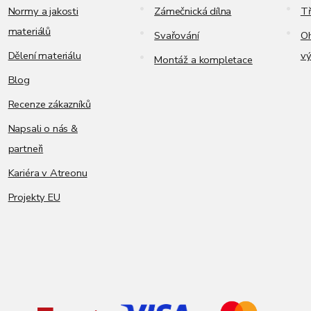
Normy a jakosti
Zámečnická dílna
Tř
materiálů
Svařování
Oh
Dělení materiálu
vý
Montáž a kompletace
Blog
Recenze zákazníků
Napsali o nás &
partneři
Kariéra v Atreonu
Projekty EU