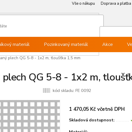
Vše o nákupu
Doprava a platba
Můj ú
Při
níkový materiál
Pozinkovaný materiál
Akce
Ve
aný plech QG 5-8 - 1x2 m, tloušťka 1,5 mm
 plech QG 5-8 - 1x2 m, tloušť
kód skladu:
FE 0092
1 470,05 Kč včetně DPH
Skladová dostupnost:
Materiál: