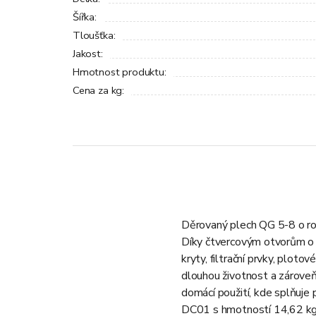
Šířka
:
Tloušťka
:
Jakost
:
Hmotnost produktu
:
Cena za kg
:
Děrovaný plech QG 5-8 o roz
Díky čtvercovým otvorům o v
kryty, filtrační prvky, plot
dlouhou životnost a zároveň 
domácí použití, kde splňuje
DC01 s hmotností 14,62 kg