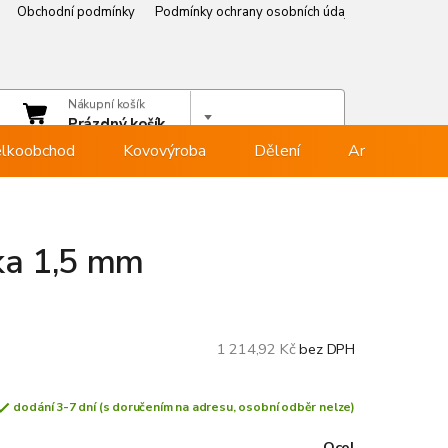
Obchodní podmínky
Podmínky ochrany osobních údajů
Věrnostní p
čet
Nákupní košík
hlásit se
Prázdný košík
lkoobchod
Kovovýroba
Dělení
Armovna
ka 1,5 mm
1 214,92 Kč
bez DPH
dodání 3-7 dní (s doručením na adresu, osobní odběr nelze)
Ocel