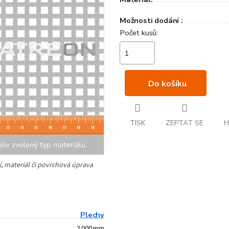
Možnosti dodání :
Do košíku
TISK
ZEPTAT SE
H
Plechy
2 000 mm