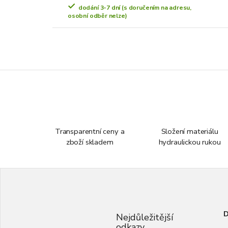
dodání 3-7 dní (s doručením na adresu,
osobní odběr nelze)
Transparentní ceny a
Složení materiálu
zboží skladem
hydraulickou rukou
Z
á
p
a
D
t
Nejdůležitější
odkazy