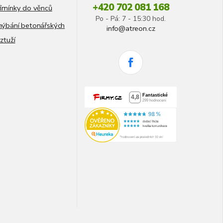
+420 702 081 168
ímínky do věnců
Po - Pá: 7 - 15:30 hod.
ýbání betonářských
info@atreon.cz
ztuží