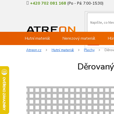
Přejít
+420 702 081 168
na
obsah
Hutní materiál
Nerezový materiál
Hli
Atreon.cz
Hutní materiál
Plechy
Děrov
Děrovaný