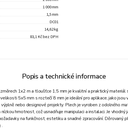
1 000 mm
1,5 mm
DC01
14,62 kg
83,1 Kč bez DPH
Popis a technické informace
měrech 1x2 m a tloušťce 1,5 mm je kvalitní a praktický materiál s
elikosti 5x5 mm s roztečí 8 mm je ideální pro aplikace, jako jsou 
ové výplně nebo designové projekty. Plech je vyroben z odolného mate
nízkou hmotnost, což usnadňuje manipulaci a instalaci. Je vhodný j
 požadavky na funkčnost, estetiku a snadné zpracování. Děrovaný pl
 .