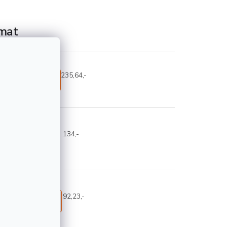
ímat
235,64,-
Detail
134,-
Detail
92,23,-
Detail