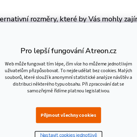
ernativní rozměry, které by Vás mohly zaj
3 806,41
3
Kč včetně
145,79
Pro lepší fungování Atreon.cz
Kč
DPH
Web může fungovat tím lépe, čím více ho můžeme jednotlivým
uživatelům přizpůsobovat. To nejde udělat bez cookies. Malých
1 191,73
souborů, které slouží k anonymní statistické analýze návštěv a
984,90
Kč včetně
distribuci některého typu obsahu. Při zpracování dat se
Kč
DPH
samozřejmě řídíme platnou legislativou.
1 339,18
1
Přijmout všechny cookies
Kč včetně
106,76
Kč
DPH
Nastavit cookies jednotlivě