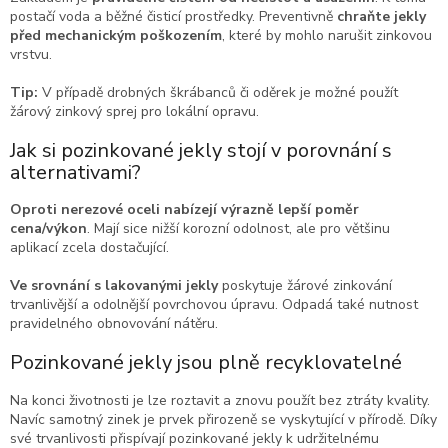
postačí voda a běžné čisticí prostředky.
Preventivně
chraňte jekly
před mechanickým poškozením
, které by mohlo narušit zinkovou
vrstvu.
Tip:
V případě drobných škrábanců či oděrek je možné použít
žárový zinkový sprej pro lokální opravu.
Jak si pozinkované jekly stojí v porovnání s
alternativami?
Oproti nerezové oceli nabízejí výrazně lepší poměr
cena/výkon
. Mají sice nižší korozní odolnost, ale pro většinu
aplikací zcela dostačující.
Ve srovnání s lakovanými jekly
poskytuje žárové zinkování
trvanlivější a odolnější povrchovou úpravu. Odpadá také nutnost
pravidelného obnovování nátěru.
Pozinkované jekly jsou plně recyklovatelné
Na konci životnosti je lze roztavit a znovu použít bez ztráty kvality.
Navíc samotný zinek je prvek přirozeně se vyskytující v přírodě.
Díky
své trvanlivosti přispívají pozinkované jekly k udržitelnému