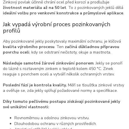
Zinkový povlak účinně chrání ocel před korozí a prodlužuje
životnost materiálu až na 50 let
. To z pozinkovaných jeklů dělá
ideální volbu pro venkovní konstrukce a průmyslové aplikace
.
Jak vypadá výrobní proces pozinkovaných
profilů
Aby pozinkované jekly poskytovaly maximální ochranu, je klíčová
kvalita výrobního procesu
. Ten
začíná důkladnou přípravou
povrchu oceli
, kdy se odstraní nečistoty, okuje a mastnota.
Následuje samotné žárové zinkování ponorem
. Jekly se ponoří
do lázně s roztaveným zinkem o teplotě kolem 450 °C. Zinek
reaguje s povrchem oceli a vytváří několik ochranných vrstev.
Poslední fází je kontrola kvality.
Měří se tloušťka zinkové vrstvy
a ověřuje se, zda jekly splňují požadované normy a specifikace.
Díky tomuto pečlivému postupu získávají pozinkované jekly
své unikátní vlastnosti:
Rovnoměrnou a odolnou zinkovou vrstvu.
Dlouhodobou ochranu v různých prostředích.