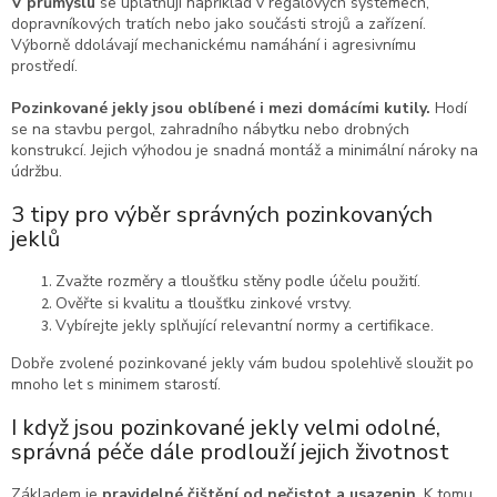
V průmyslu
se uplatňují například v regálových systémech,
dopravníkových tratích nebo jako součásti strojů a zařízení.
Výborně ddolávají mechanickému namáhání i agresivnímu
prostředí.
Pozinkované jekly jsou oblíbené i mezi domácími kutily.
Hodí
se na stavbu pergol, zahradního nábytku nebo drobných
konstrukcí. Jejich výhodou je snadná montáž a minimální nároky na
údržbu.
3 tipy pro výběr správných pozinkovaných
jeklů
Zvažte rozměry a tloušťku stěny podle účelu použití.
Ověřte si kvalitu a tloušťku zinkové vrstvy.
Vybírejte jekly splňující relevantní normy a certifikace.
Dobře zvolené pozinkované jekly vám budou spolehlivě sloužit po
mnoho let s minimem starostí.
I když jsou pozinkované jekly velmi odolné,
správná péče dále prodlouží jejich životnost
Základem je
pravidelné čištění od nečistot a usazenin
. K tomu