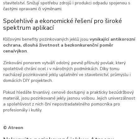
stavitelství. Snižují spotřebu zdrojů i produkci odpadu spojenou s
častými opravami či výměnami.
Spolehlivé a ekonomické řešení pro široké
spektrum aplikací
Klíčovými benefity pozinkovaných jeklů jsou
vynikající antikorozní
ochrana, dlouhá životnost a bezkonkurenční poměr
cena/výkon
.
Zinkování ponorem vytváří odolný, pevně přilnutý povlak, který
spolehlivě chrání ocel i v náročných podmínkách. Díky tomu
nacházejí pozinkované jekly uplatnění ve stavebnictví, průmyslu i
domácích DIY projektech.
Pokud hledáte trvanlivý, cenově dostupný a prakticky bezúdržbový
materiál, jsou pozinkované jekly jasnou volbou. Jejich univerzálnost
a spolehlivost z nich činí nepostradatelného pomocníka pro
profesionály i kutily.
© Atreon