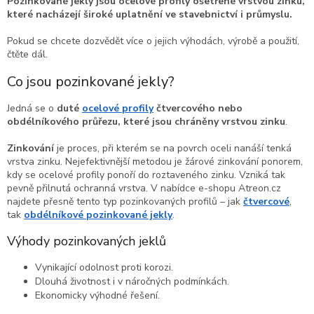
Pozinkované jekly jsou ocelové profily ošetřené vrstvou zinku,
které nacházejí široké uplatnění ve stavebnictví i průmyslu.
Pokud se chcete dozvědět více o jejich výhodách, výrobě a použití,
čtěte dál.
Co jsou pozinkované jekly?
Jedná se o
duté
ocelové profily
čtvercového nebo
obdélníkového průřezu, které jsou chráněny vrstvou zinku
.
Zinkování
je proces, při kterém se na povrch oceli nanáší tenká
vrstva zinku. Nejefektivnější metodou je žárové zinkování ponorem,
kdy se ocelové profily ponoří do roztaveného zinku. Vzniká tak
pevně přilnutá ochranná vrstva. V nabídce e-shopu Atreon.cz
najdete přesně tento typ pozinkovaných profilů – jak
čtvercové
,
tak
obdélníkové pozinkované jekly
.
Výhody pozinkovaných jeklů
Vynikající odolnost proti korozi.
Dlouhá životnost i v náročných podmínkách.
Ekonomicky výhodné řešení.