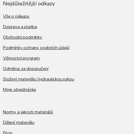
a
Nejdůležitější odkazy
t
í
Vše o nákupu
Doprava a platba
Obchodní podmínky
Podmínky ochrany osobních údajů
Věrnostní program
Odměna za doporučení
Složení materiálu hydraulickou rukou
Moje objednávka
Normy a jakosti materiálů
Dělení materiálu
Blog