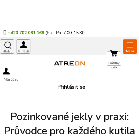
Přejít
na
obsah
+420 702 081 168
NÁKUPNÍ
Prázdný
košík
KOŠÍK
Můj účet
Přihlásit se
Pozinkované jekly v praxi:
Průvodce pro každého kutila