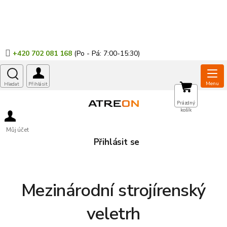
Přejít
na
obsah
+420 702 081 168
NÁKUPNÍ
Prázdný
košík
KOŠÍK
Můj účet
Přihlásit se
Mezinárodní strojírenský
veletrh