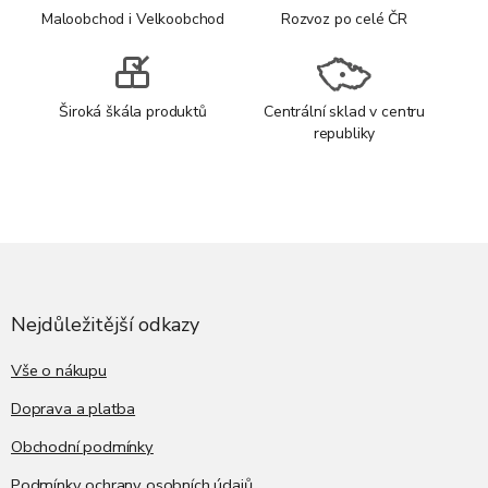
Maloobchod i Velkoobchod
Rozvoz po celé ČR
Široká škála produktů
Centrální sklad v centru
republiky
Z
á
p
a
Nejdůležitější odkazy
t
í
Vše o nákupu
Doprava a platba
Obchodní podmínky
Podmínky ochrany osobních údajů