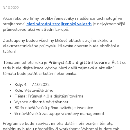
3.10.2022
Akce roku pro firmy, profíky řemeslníky i nadšence technologií ve
strojírenství.
Mezinárodní strojírenský veletrh
je nejvýznamnější
průmyslovou akcí ve střední Evropě.
Zastoupeny budou všechny klíčové oblasti strojírenského a
elektrotechnického průmyslu. Hlavním oborem bude obrábění a
tváření.
Tématem tohoto roku je
Průmysl 4.0 a digitální továrna
. Řešit se
tedy bude digitalizace výroby. Mezi další zajímavá a aktuální
témata bude patřit cirkulární ekonomika.
Kdy:
4. – 7.10.2022
Kde:
Výstaviště Brno
Téma:
Průmysl 4.0 a digitální továrna
Vysoce odborná návštěvnost
80 % návštěvníků přímo ovlivňuje investice
⅓ návštěvníků zastupuje vrcholový management
Program se bude zabývat mnoha dalšími přínosnými tématy,
nabídnuty budou přednášky či workshopy. Vybrat si budete tak