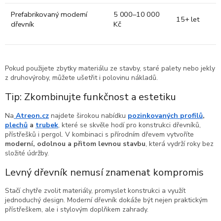
Prefabrikovaný moderní
5 000–10 000
15+ let
dřevník
Kč
Pokud použijete zbytky materiálu ze stavby, staré palety nebo jekly
z druhovýroby, můžete ušetřit i polovinu nákladů.
Tip: Zkombinujte funkčnost a estetiku
Na
Atreon.cz
najdete širokou nabídku
pozinkovaných profilů
,
plechů
a
trubek
, které se skvěle hodí pro konstrukci dřevníků,
přístřešků i pergol. V kombinaci s přírodním dřevem vytvoříte
moderní, odolnou a přitom levnou stavbu
, která vydrží roky bez
složité údržby.
Levný dřevník nemusí znamenat kompromis
Stačí chytře zvolit materiály, promyslet konstrukci a využít
jednoduchý design. Moderní dřevník dokáže být nejen praktickým
přístřeškem, ale i stylovým doplňkem zahrady.