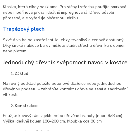
Klasika, která nikdy nezklame. Pro stěny i střechu použijte smrková
nebo modřínová prkna, ideálně impregnovaná. Dřevo působí
přirozeně, ale vyžaduje občasnou údržbu.
Trapézový plech
Skvělá volba na zastřešení. Je lehký, trvanlivý a cenově dostupný.
Díky široké nabídce barev můžete sladit střechu dřevníku s domem
nebo plotem.
Jednoduchý dřevník svépomocí: návod v kostce
Základ
Na rovný podklad položte betonové dlaždice nebo jednoduchou
dřevěnou podestu – zabráníte kontaktu dřeva se zemí a zadržování
vlhkosti.
Konstrukce
Použijte kovový rám z jeklu nebo dřevěné hranoly (např. 8×8 cm).
Výška ideálně kolem 180–200 cm, hloubka cca 80 cm.