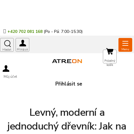
Přejít
na
obsah
+420 702 081 168
NÁKUPNÍ
Prázdný
košík
KOŠÍK
Můj účet
Přihlásit se
Levný, moderní a
jednoduchý dřevník: Jak na