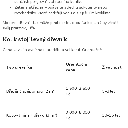
součástí pergoly či zahradního koutku.
Zelená střecha
– osázejte střechu sukulenty nebo
rozchodníky, které zadržují vodu a zlepšují mikroklima.
Moderní dřevník tak může plnit i estetickou funkci, aniž by ztratil
svůj praktický účel.
Kolik stojí levný dřevník
Cena závisí hlavně na materiálu a velikosti. Orientačně:
Orientační
Typ dřevníku
Životnost
cena
1 500–2 500
Dřevěný svépomocí (2 m³)
5–8 let
Kč
3 000–5 000
Kovový rám + dřevo (3 m³)
10–15 let
Kč