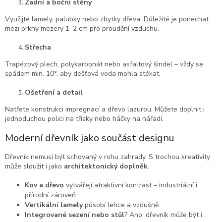
Zadní a boční stěny
Využijte lamely, palubky nebo zbytky dřeva. Důležité je ponechat
mezi prkny mezery 1–2 cm pro proudění vzduchu.
Střecha
Trapézový plech, polykarbonát nebo asfaltový šindel – vždy se
spádem min. 10°, aby dešťová voda mohla stékat.
Ošetření a detail
Natřete konstrukci impregnací a dřevo lazurou. Můžete doplnit i
jednoduchou polici na třísky nebo háčky na nářadí.
Moderní dřevník jako součást designu
Dřevník nemusí být schovaný v rohu zahrady. S trochou kreativity
může sloužit i jako
architektonický doplněk
.
Kov a dřevo
vytvářejí atraktivní kontrast – industriální i
přírodní zároveň.
Vertikální lamely
působí lehce a vzdušně.
Integrované sezení nebo stůl
? Ano, dřevník může být i