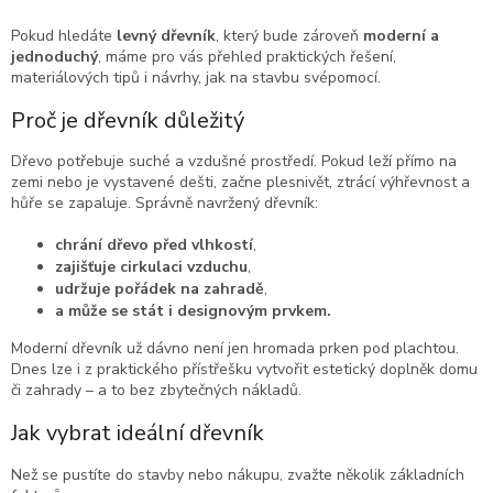
Pokud hledáte
levný dřevník
, který bude zároveň
moderní a
jednoduchý
, máme pro vás přehled praktických řešení,
materiálových tipů i návrhy, jak na stavbu svépomocí.
Proč je dřevník důležitý
Dřevo potřebuje suché a vzdušné prostředí. Pokud leží přímo na
zemi nebo je vystavené dešti, začne plesnivět, ztrácí výhřevnost a
hůře se zapaluje. Správně navržený dřevník:
chrání dřevo před vlhkostí
,
zajišťuje cirkulaci vzduchu
,
udržuje pořádek na zahradě
,
a může se stát i designovým prvkem.
Moderní dřevník už dávno není jen hromada prken pod plachtou.
Dnes lze i z praktického přístřešku vytvořit estetický doplněk domu
či zahrady – a to bez zbytečných nákladů.
Jak vybrat ideální dřevník
Než se pustíte do stavby nebo nákupu, zvažte několik základních