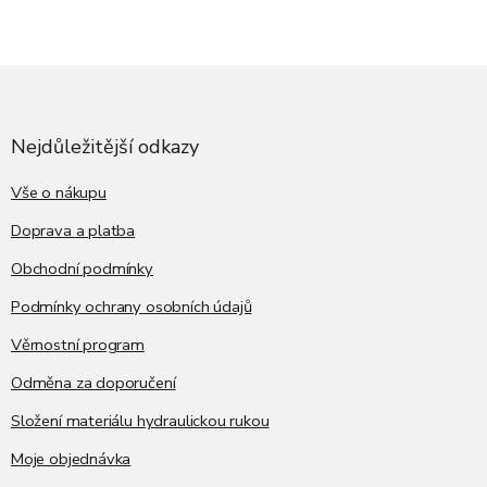
Z
á
p
a
Nejdůležitější odkazy
t
í
Vše o nákupu
Doprava a platba
Obchodní podmínky
Podmínky ochrany osobních údajů
Věrnostní program
Odměna za doporučení
Složení materiálu hydraulickou rukou
Moje objednávka