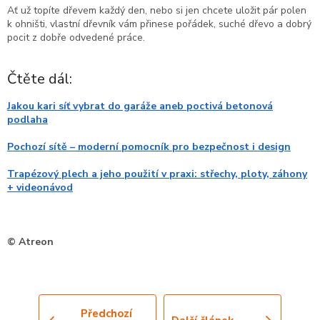
Ať už topíte dřevem každý den, nebo si jen chcete uložit pár polen
k ohništi, vlastní dřevník vám přinese pořádek, suché dřevo a dobrý
pocit z dobře odvedené práce.
Čtěte dál:
Jakou kari síť vybrat do garáže aneb poctivá betonová
podlaha
Pochozí sítě – moderní pomocník pro bezpečnost i design
Trapézový plech a jeho použití v praxi: střechy, ploty, záhony
+ videonávod
© Atreon
Předchozí