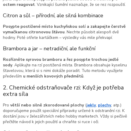
octem reagovat
. Vznikající šumění naznačuje, že se rez rozpouští.
Citron a sůl – přírodní, ale silná kombinace
Posypte postižené místo kuchyňskou solí a zakapejte čerstvě
vymačkanou citronovou šťávou
. Nechte působit alespoň dvě
hodiny. Poté otřete kartáčkem – výsledky vás mile překvapí.
Brambora a jar – netradiční, ale funkční
Rozřízněte syrovou bramboru a řez posypte trochou jedlé
sody
. Aplikujte na rzí postižená místa. Brambora obsahuje kyselinu
šťavelovou, která si s nimi dokáže poradit. Tuto metodu využijete
především
u menších kovových předmětů
.
2. Chemické odstraňovače rzi: Když je potřeba
extra síla
Pro
větší nebo silně zkorodované plochy
(
jekly
,
plechy
, atp.)
doporučujeme použít speciální přípravky určené k odstranění rzi. K
dostání jsou v železářstvích nebo hobby marketech. Vždy si pečlivě
přečtěte návod k jejich použití a chraňte si ruce i oči.