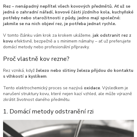
Rez – nenápadný nepřítel všech kovových předmětů. Ať už se
jedná o zahradní nářadí, kovové části jízdního kola, kuchyňské
potřeby nebo starožitnosti z půdy, jedno mají společné:
jakmile se na nich objeví rez, je potřeba jednat rychle.
V tomto článku vám krok za krokem ukážeme,
jak odstranit rez z
kovu
efektivně, bezpečně a s minimem námahy – ať už preferujete
domácí metody nebo profesionální přípravky.
Proč vlastně kov rezne?
Rez vzniká, když
železo nebo slitiny železa přijdou do kontaktu
s vlhkostí a kyslíkem
.
Tento elektrochemický proces se nazývá
oxidace
. Výsledkem je
narušení struktury kovu, které nejen kazí vzhled, ale může výrazně
zkrátit životnost daného předmětu.
1. Domácí metody odstranění rzi