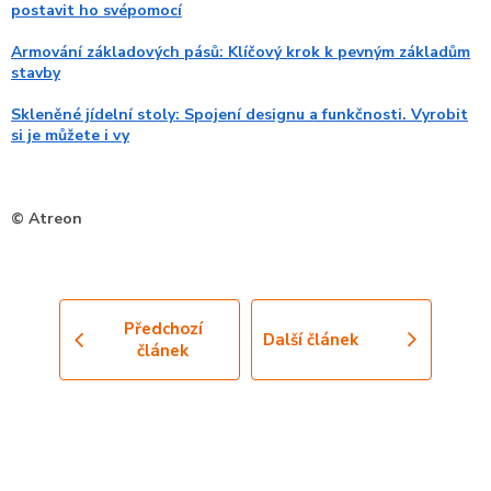
postavit ho svépomocí
Armování základových pásů: Klíčový krok k pevným základům
stavby
Skleněné jídelní stoly: Spojení designu a funkčnosti. Vyrobit
si je můžete i vy
© Atreon
Předchozí
Další článek
článek