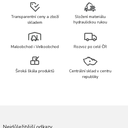
Transparentní ceny a zboží
Složení materiálu
hydraulickou rukou
skladem
Maloobchod i Velkoobchod
Rozvoz po celé ČR
Široká škála produktů
Centrální sklad v centru
republiky
Z
á
p
a
Nejdůležitější odkazy