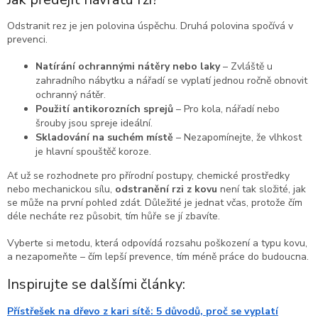
Odstranit rez je jen polovina úspěchu. Druhá polovina spočívá v
prevenci.
Natírání ochrannými nátěry nebo laky
– Zvláště u
zahradního nábytku a nářadí se vyplatí jednou ročně obnovit
ochranný nátěr.
Použití antikorozních sprejů
– Pro kola, nářadí nebo
šrouby jsou spreje ideální.
Skladování na suchém místě
– Nezapomínejte, že vlhkost
je hlavní spouštěč koroze.
Ať už se rozhodnete pro přírodní postupy, chemické prostředky
nebo mechanickou sílu,
odstranění rzi z kovu
není tak složité, jak
se může na první pohled zdát. Důležité je jednat včas, protože čím
déle necháte rez působit, tím hůře se jí zbavíte.
Vyberte si metodu, která odpovídá rozsahu poškození a typu kovu,
a nezapomeňte – čím lepší prevence, tím méně práce do budoucna.
Inspirujte se dalšími články:
Přístřešek na dřevo z kari sítě: 5 důvodů, proč se vyplatí