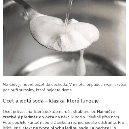
Ne vždy je nutné běžet do obchodu. V mnoha případech vám skvěle
poslouží suroviny, které najdete doma.
Ocet a jedlá soda – klasika, která funguje
Ocet je kyselina, která dokáže narušit strukturu rzi.
Namočte
zrezivělý předmět do octa
na několik hodin (ideálně přes noc).
Poté použijte kartáč nebo drátěnku a rez jednoduše odstraňte. Pro
ještě lepší efekt
posypte plochu jedlou sodou a nechte ji s