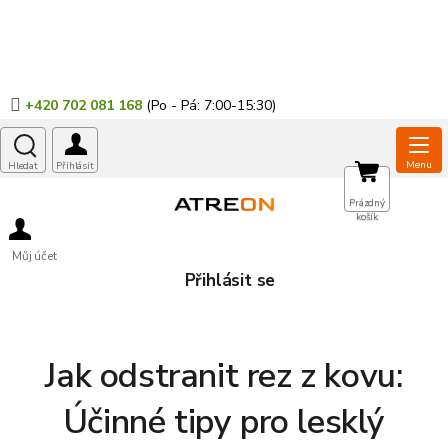
Přejít
na
obsah
+420 702 081 168
NÁKUPNÍ
Prázdný
košík
KOŠÍK
Můj účet
Přihlásit se
Jak odstranit rez z kovu:
Účinné tipy pro lesklý