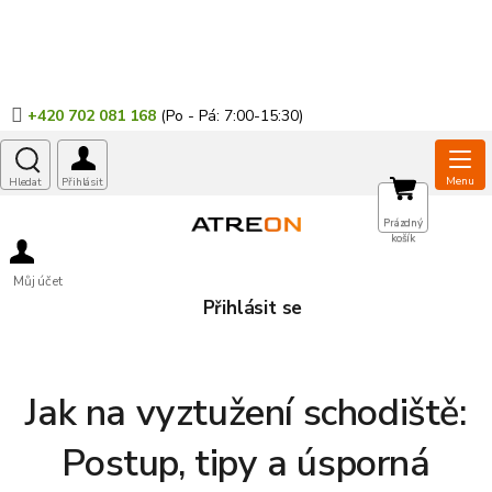
Přejít
na
obsah
+420 702 081 168
NÁKUPNÍ
Prázdný
košík
KOŠÍK
Můj účet
Přihlásit se
Jak na vyztužení schodiště:
Postup, tipy a úsporná