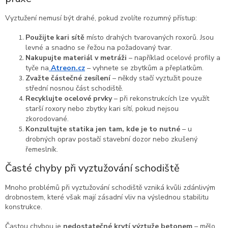
Vyztužení nemusí být drahé, pokud zvolíte rozumný přístup:
Použijte kari sítě
místo drahých tvarovaných roxorů. Jsou
levné a snadno se řežou na požadovaný tvar.
Nakupujte materiál v metráži
– například ocelové profily a
tyče na
Atreon.cz
– vyhnete se zbytkům a přeplatkům.
Zvažte částečné zesílení
– někdy stačí vyztužit pouze
střední nosnou část schodiště.
Recyklujte ocelové prvky
– při rekonstrukcích lze využít
starší roxory nebo zbytky kari sítí, pokud nejsou
zkorodované.
Konzultujte statika jen tam, kde je to nutné
– u
drobných oprav postačí stavební dozor nebo zkušený
řemeslník.
Časté chyby při vyztužování schodiště
Mnoho problémů při vyztužování schodiště vzniká kvůli zdánlivým
drobnostem, které však mají zásadní vliv na výslednou stabilitu
konstrukce.
Častou chybou je
nedostatečné krytí výztuže betonem
– mělo