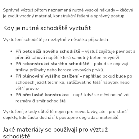
Správná výztuž přitom neznamená nutně vysoké náklady – klíčové
je zvolit vhodný materiál, konstrukční řešení a správný postup.
Kdy je nutné schodiště vyztužit
Vyztužení schodiště je nezbytné v několika případech:
Při betonáži nového schodiště
– výztuž zajišťuje pevnost a
přenáší tahová napětí, která samotný beton nevydrží.
Při rekonstrukci starého schodiště
– pokud se objevují
trhliny, průhyby nebo koroze kovových prvků.
Při plánování vyššího zatížení
– například pokud bude po
schodech jezdit technika, zatěžovat ho těžší nábytek nebo
větší provoz.
Při přestavbě konstrukce
– např. když se mění nosné zdi,
rozměry či směr schodiště.
Vyztužení je tedy důležité nejen pro novostavby, ale i pro starší
objekty, kde často dochází k postupné degradaci materiálů.
Jaké materiály se používají pro výztuž
schodiště