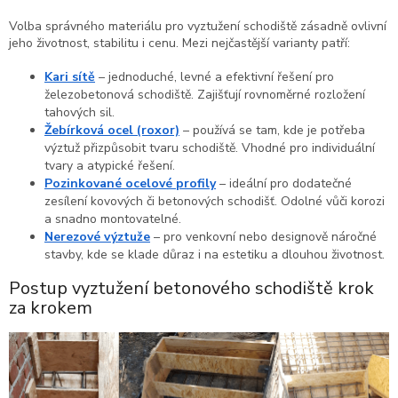
Volba správného materiálu pro vyztužení schodiště zásadně ovlivní
jeho životnost, stabilitu i cenu. Mezi nejčastější varianty patří:
Kari sítě
– jednoduché, levné a efektivní řešení pro
železobetonová schodiště. Zajišťují rovnoměrné rozložení
tahových sil.
Žebírková ocel (roxor)
– používá se tam, kde je potřeba
výztuž přizpůsobit tvaru schodiště. Vhodné pro individuální
tvary a atypické řešení.
Pozinkované ocelové profily
– ideální pro dodatečné
zesílení kovových či betonových schodišť. Odolné vůči korozi
a snadno montovatelné.
Nerezové výztuže
– pro venkovní nebo designově náročné
stavby, kde se klade důraz i na estetiku a dlouhou životnost.
Postup vyztužení betonového schodiště krok
za krokem