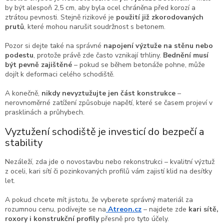
by být alespoň 2,5 cm, aby byla ocel chráněna před korozí a
ztrátou pevnosti. Stejně rizikové je
použití již zkorodovaných
prutů
, které mohou narušit soudržnost s betonem.
Pozor si dejte také na správné
napojení výztuže na stěnu nebo
podestu
, protože právě zde často vznikají trhliny.
Bednění musí
být pevně zajištěné
– pokud se během betonáže pohne, může
dojít k deformaci celého schodiště.
A konečně,
nikdy nevyztužujte jen část konstrukce
–
nerovnoměrné zatížení způsobuje napětí, které se časem projeví v
prasklinách a průhybech.
Vyztužení schodiště je investicí do bezpečí a
stability
Nezáleží, zda jde o novostavbu nebo rekonstrukci – kvalitní výztuž
z oceli, kari sítí či pozinkovaných profilů vám zajistí klid na desítky
let.
A pokud chcete mít jistotu, že vyberete správný materiál za
rozumnou cenu, podívejte se na
Atreon.cz
– najdete zde
kari sítě,
roxory i konstrukční profily
přesně pro tyto účely.