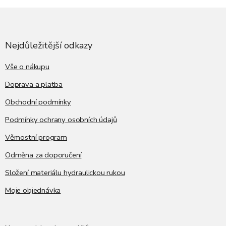
Z
á
p
a
Nejdůležitější odkazy
t
í
Vše o nákupu
Doprava a platba
Obchodní podmínky
Podmínky ochrany osobních údajů
Věrnostní program
Odměna za doporučení
Složení materiálu hydraulickou rukou
Moje objednávka