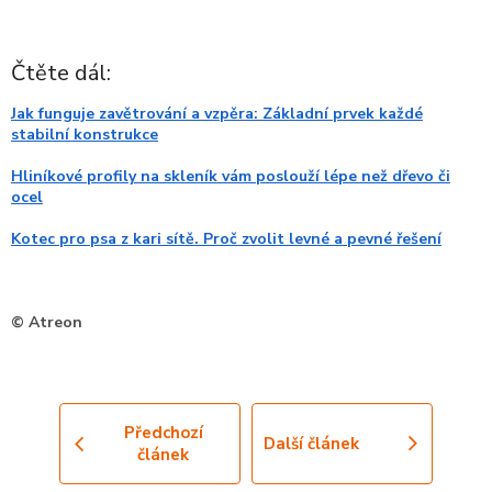
Čtěte dál:
Jak funguje zavětrování a vzpěra: Základní prvek každé
stabilní konstrukce
Hliníkové profily na skleník vám poslouží lépe než dřevo či
ocel
Kotec pro psa z kari sítě. Proč zvolit levné a pevné řešení
© Atreon
Předchozí
Další článek
článek