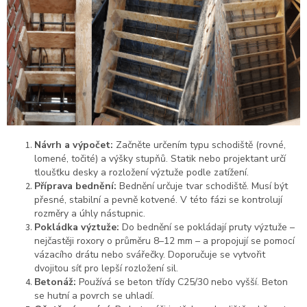
Návrh a výpočet:
Začněte určením typu schodiště (rovné,
lomené, točité) a výšky stupňů. Statik nebo projektant určí
tloušťku desky a rozložení výztuže podle zatížení.
Příprava bednění:
Bednění určuje tvar schodiště. Musí být
přesné, stabilní a pevně kotvené. V této fázi se kontrolují
rozměry a úhly nástupnic.
Pokládka výztuže:
Do bednění se pokládají pruty výztuže –
nejčastěji roxory o průměru 8–12 mm – a propojují se pomocí
vázacího drátu nebo svářečky. Doporučuje se vytvořit
dvojitou síť pro lepší rozložení sil.
Betonáž:
Používá se beton třídy C25/30 nebo vyšší. Beton
se hutní a povrch se uhladí.