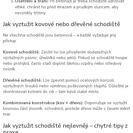
Ošetření a zrání:
Po betonáži je třeba schodiště udržovat
vlhké, chránit ho před mrazem a prudkým sluncem, aby
nevznikly trhliny.
Jak vyztužit kovové nebo dřevěné schodiště
Ne všechna schodiště jsou betonová – a každé vyžaduje jiný
přístup.
Kovové schodiště:
Zesílit ho lze přivařením dodatečných
výztužných pásnic, úhelníků nebo jeklů. Pokud se schodiště houpe
nebo prohýbá, často stačí doplnit šikmou vzpěru nebo středový
nosník.
Dřevěné schodiště:
Lze zpevnit pomocí ocelových konzolí,
výztužných šroubů nebo výměnou poškozených stupňů. Důležité je
zkontrolovat kotvení do zdi – tam bývá slabé místo.
Kombinovaná konstrukce (kov + dřevo):
Doporučuje se vyztužit
kovovou část (nosník, schodnici), protože dřevo může s časem měnit
tvar.
Jak vyztužit schodiště nejlevněji – chytré tipy z
praxe