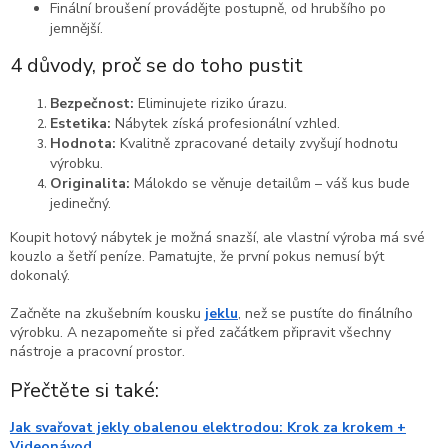
Finální broušení provádějte postupně, od hrubšího po
jemnější.
4 důvody, proč se do toho pustit
Bezpečnost:
Eliminujete riziko úrazu.
Estetika:
Nábytek získá profesionální vzhled.
Hodnota:
Kvalitně zpracované detaily zvyšují hodnotu
výrobku.
Originalita:
Málokdo se věnuje detailům – váš kus bude
jedinečný.
Koupit hotový nábytek je možná snazší, ale vlastní výroba má své
kouzlo a šetří peníze. Pamatujte, že první pokus nemusí být
dokonalý.
Začněte na zkušebním kousku
jeklu
, než se pustíte do finálního
výrobku. A nezapomeňte si před začátkem připravit všechny
nástroje a pracovní prostor.
Přečtěte si také:
Jak svařovat jekly obalenou elektrodou: Krok za krokem +
Videonávod