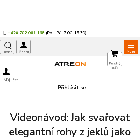
Přejít
na
obsah
+420 702 081 168
NÁKUPNÍ
Prázdný
košík
KOŠÍK
Můj účet
Přihlásit se
Videonávod: Jak svařovat
elegantní rohy z jeklů jako