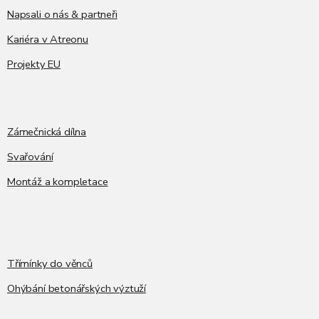
Napsali o nás & partneři
Kariéra v Atreonu
Projekty EU
Zámečnická dílna
Svařování
Montáž a kompletace
Třímínky do věnců
Ohýbání betonářských výztuží