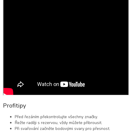
Profitipy
Před řezáním překontrolujte všechny značky.
Řežte raději s rezervou, vždy můžete přibrousit.
Při svařování začněte bodovými svary pro přesnost.