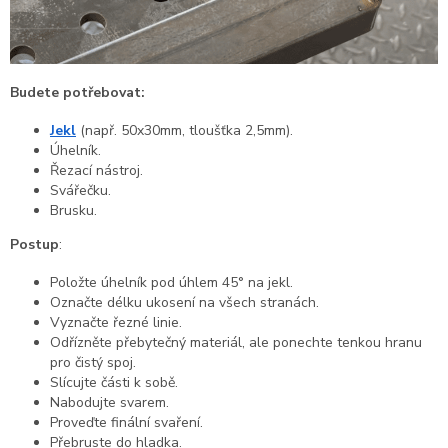
Budete potřebovat:
Jekl
(např. 50x30mm, tloušťka 2,5mm).
Úhelník.
Řezací nástroj.
Svářečku.
Brusku.
Postup
:
Položte úhelník pod úhlem 45° na jekl.
Označte délku ukosení na všech stranách.
Vyznačte řezné linie.
Odřízněte přebytečný materiál, ale ponechte tenkou hranu
pro čistý spoj.
Slícujte části k sobě.
Nabodujte svarem.
Proveďte finální svaření.
Přebruste do hladka.