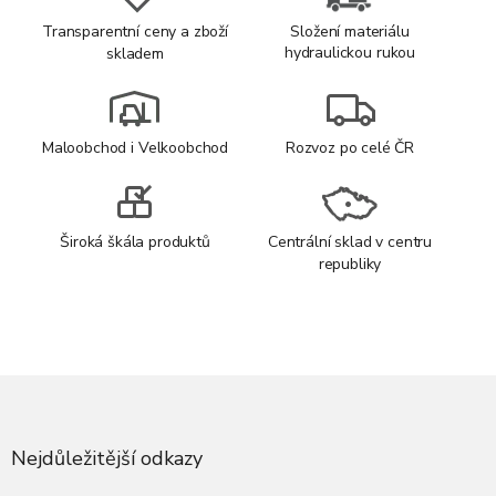
Transparentní ceny a zboží
Složení materiálu
hydraulickou rukou
skladem
Maloobchod i Velkoobchod
Rozvoz po celé ČR
Široká škála produktů
Centrální sklad v centru
republiky
Z
á
p
a
Nejdůležitější odkazy
t