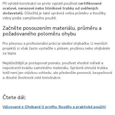
Při výrobě konstrukcí se proto vyplatí používat
certifikované
ocelové, nerezové nebo hliníkové trubky od ověřených
dodavatelů.
Důležitá je také správná volba průměru a tloušťky
stěny podle zamýšleného použití.
Začněte posouzením materiálu, průměru a
požadovaného poloměru ohybu
Pro přesnou a profesionální práci je ideální ohýbačka. U menších
projektů si však často vystačíte s pískem, pružinou nebo ohýbáním
za tepla.
Nejdůležitější je postupovat pomalu, používat vhodné nářadí a
nepodcenit kvalitu samotného materiálu. Správně ohnutá trubka
totiž není jen otázkou vzhledu, ale především pevnosti, bezpečnosti
a dlouhé životnosti celé konstrukce.
Čtete dál:
Válcované x Ohýbané U profily. Rozdíly a praktické použití