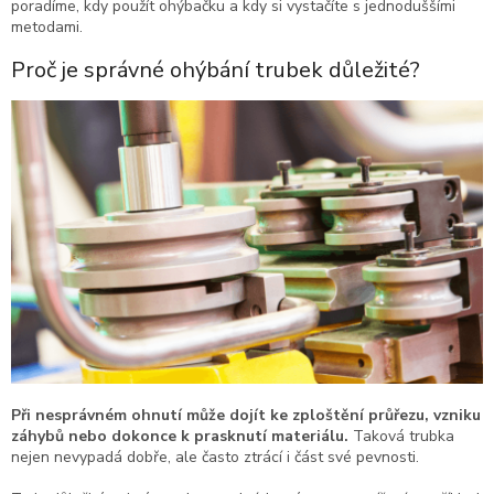
poradíme, kdy použít ohýbačku a kdy si vystačíte s jednoduššími
metodami.
Proč je správné ohýbání trubek důležité?
Při nesprávném ohnutí může dojít ke zploštění průřezu, vzniku
záhybů nebo dokonce k prasknutí materiálu.
Taková trubka
nejen nevypadá dobře, ale často ztrácí i část své pevnosti.