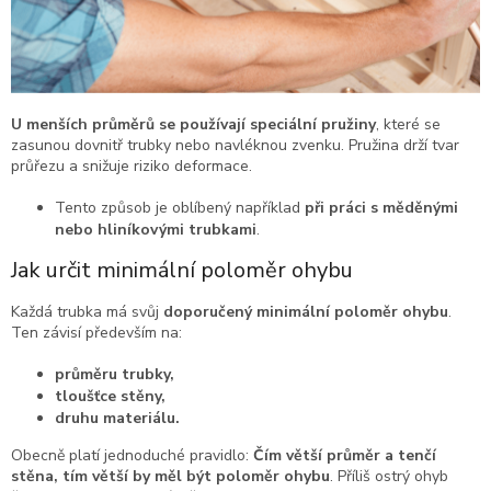
U menších průměrů se používají speciální pružiny
, které se
zasunou dovnitř trubky nebo navléknou zvenku. Pružina drží tvar
průřezu a snižuje riziko deformace.
Tento způsob je oblíbený například
při práci s měděnými
nebo hliníkovými trubkami
.
Jak určit minimální poloměr ohybu
Každá trubka má svůj
doporučený minimální poloměr ohybu
.
Ten závisí především na:
průměru trubky,
tloušťce stěny,
druhu materiálu.
Obecně platí jednoduché pravidlo:
Čím větší průměr a tenčí
stěna, tím větší by měl být poloměr ohybu
. Příliš ostrý ohyb