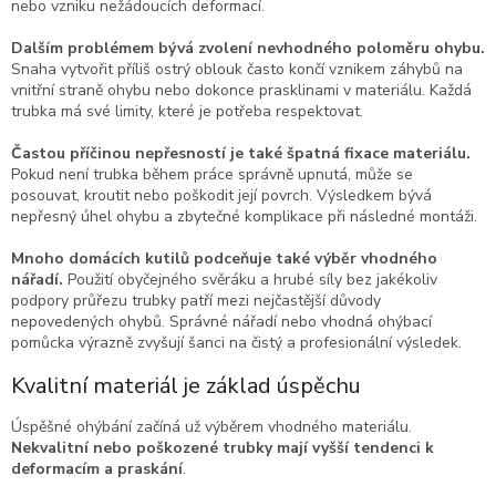
nebo vzniku nežádoucích deformací.
Dalším problémem bývá zvolení nevhodného poloměru ohybu.
Snaha vytvořit příliš ostrý oblouk často končí vznikem záhybů na
vnitřní straně ohybu nebo dokonce prasklinami v materiálu. Každá
trubka má své limity, které je potřeba respektovat.
Častou příčinou nepřesností je také špatná fixace materiálu.
Pokud není trubka během práce správně upnutá, může se
posouvat, kroutit nebo poškodit její povrch. Výsledkem bývá
nepřesný úhel ohybu a zbytečné komplikace při následné montáži.
Mnoho domácích kutilů podceňuje také výběr vhodného
nářadí.
Použití obyčejného svěráku a hrubé síly bez jakékoliv
podpory průřezu trubky patří mezi nejčastější důvody
nepovedených ohybů. Správné nářadí nebo vhodná ohýbací
pomůcka výrazně zvyšují šanci na čistý a profesionální výsledek.
Kvalitní materiál je základ úspěchu
Úspěšné ohýbání začíná už výběrem vhodného materiálu.
Nekvalitní nebo poškozené trubky mají vyšší tendenci k
deformacím a praskání
.