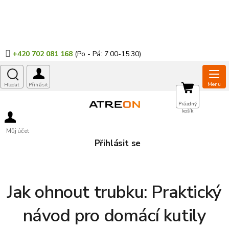
Přejít
na
obsah
+420 702 081 168
NÁKUPNÍ
Prázdný
košík
KOŠÍK
Můj účet
Přihlásit se
Jak ohnout trubku: Praktický
návod pro domácí kutily