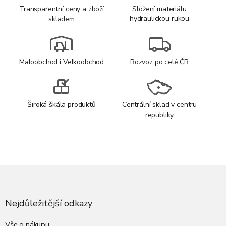
Transparentní ceny a zboží
Složení materiálu
hydraulickou rukou
skladem
Maloobchod i Velkoobchod
Rozvoz po celé ČR
Široká škála produktů
Centrální sklad v centru
republiky
Z
á
p
a
Nejdůležitější odkazy
t
í
Vše o nákupu