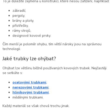
To je důležité zejména u konstrukcí, které nesou zatížení, například:
zábradlí,
pergoly,
brány a ploty,
přístřešky,
rámy strojů,
designové kovové prvky.
Čím menší je poloměr ohybu, tím větší nároky jsou na správnou
technologii.
Jaké trubky lze ohýbat?
Ohýbat lze většinu běžně používaných kovových trubek. Nejčastěji
se setkáte s:
ocelovými trubkami
,
nerezovými trubkami
,
hliníkovými trubkami
,
měděnými trubkami.
Každý materiál se však chová trochu jinak.