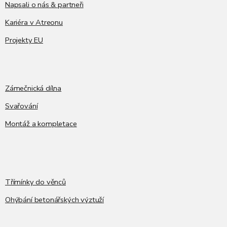
Napsali o nás & partneři
Kariéra v Atreonu
Projekty EU
Zámečnická dílna
Svařování
Montáž a kompletace
Třímínky do věnců
Ohýbání betonářských výztuží