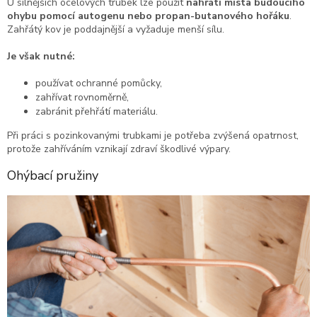
U silnějších ocelových trubek lze použít
nahřátí místa budoucího
ohybu pomocí autogenu nebo propan-butanového hořáku
.
Zahřátý kov je poddajnější a vyžaduje menší sílu.
Je však nutné:
používat ochranné pomůcky,
zahřívat rovnoměrně,
zabránit přehřátí materiálu.
Při práci s pozinkovanými trubkami je potřeba zvýšená opatrnost,
protože zahříváním vznikají zdraví škodlivé výpary.
Ohýbací pružiny